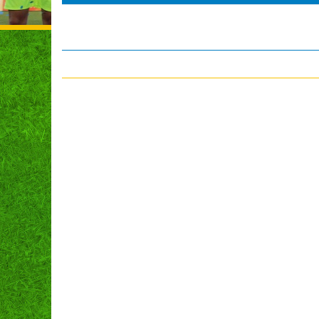
Czakó Kris