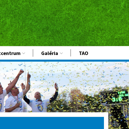
tcentrum
Galéria
TAO