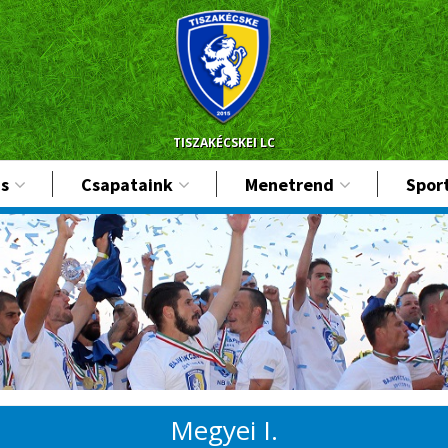
TISZAKÉCSKEI LC
s
Csapataink
Menetrend
Spor
Megyei I.