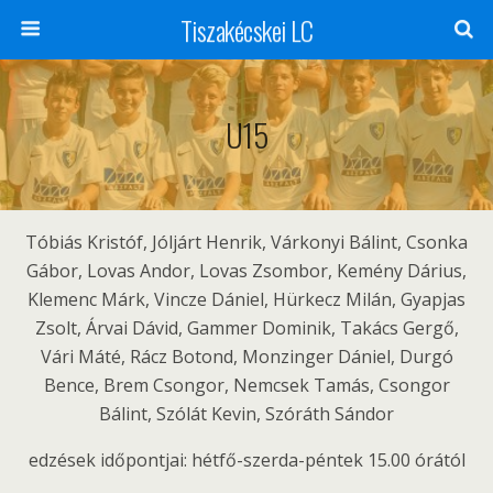
Tiszakécskei LC
U15
Tóbiás Kristóf, Jóljárt Henrik, Várkonyi Bálint, Csonka
Gábor, Lovas Andor, Lovas Zsombor, Kemény Dárius,
Klemenc Márk, Vincze Dániel, Hürkecz Milán, Gyapjas
Zsolt, Árvai Dávid, Gammer Dominik, Takács Gergő,
Vári Máté, Rácz Botond, Monzinger Dániel, Durgó
Bence, Brem Csongor, Nemcsek Tamás, Csongor
Bálint, Szólát Kevin, Szóráth Sándor
edzések időpontjai: hétfő-szerda-péntek 15.00 órától