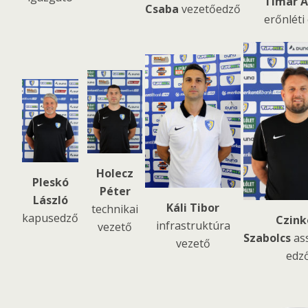
Tímár 
Csaba
vezetőedző
erőnléti
Holecz
Pleskó
Péter
László
Káli Tibor
technikai
kapusedző
Czink
infrastruktúra
vezető
Szabolcs
ass
vezető
edz