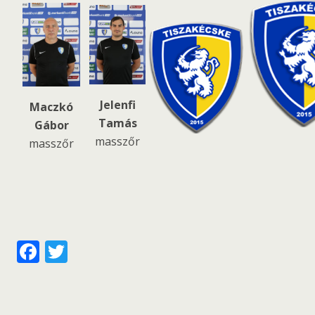
Jelenfi
Maczkó
Tamás
Gábor
masszőr
masszőr
F
T
ac
w
e
itt