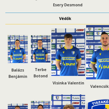
Esery Desmond
Védők
Terbe
Balázs
Botond
Benjámin
Visinka Valentin
Valencsik