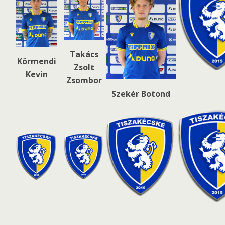
Takács
Körmendi
Zsolt
Kevin
Zsombor
Szekér Botond