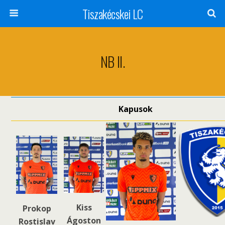
Tiszakécskei LC
NB II.
Kapusok
Kiss
Prokop
Ágoston
Rostislav