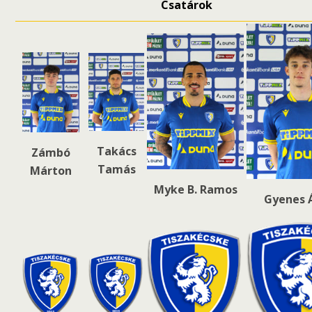
Csatárok
Takács
Zámbó
Tamás
Márton
Myke B. Ramos
Gyenes