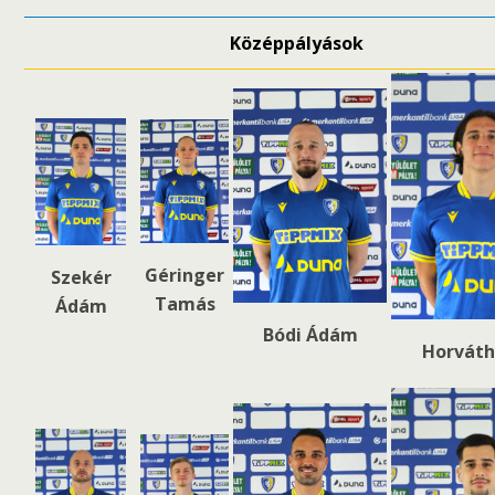
Középpályások
Géringer
Szekér
Tamás
Ádám
Bódi Ádám
Horváth