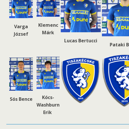
Klemenc
Varga
Márk
József
Lucas Bertucci
Pataki 
Kócs-
Sós Bence
Washburn
Erik