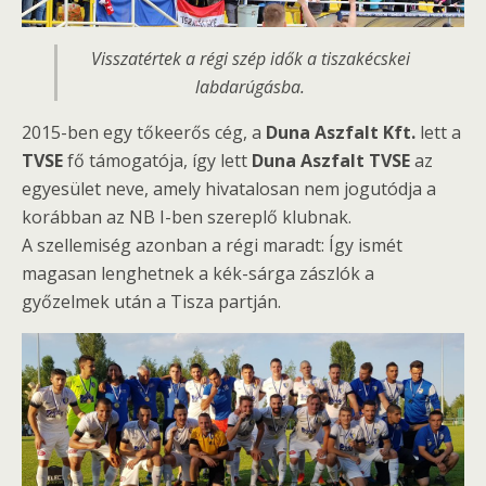
Visszatértek a régi szép idők a tiszakécskei
labdarúgásba.
2015-ben egy tőkeerős cég, a
Duna Aszfalt Kft.
lett a
TVSE
fő támogatója, így lett
Duna Aszfalt TVSE
az
egyesület neve, amely hivatalosan nem jogutódja a
korábban az NB I-ben szereplő klubnak.
A szellemiség azonban a régi maradt: Így ismét
magasan lenghetnek a kék-sárga zászlók a
győzelmek után a Tisza partján.