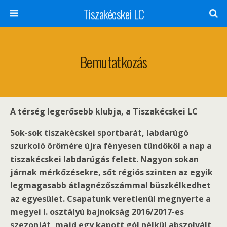
Tiszakécskei LC
Bemutatkozás
A térség legerősebb klubja, a Tiszakécskei LC
Sok-sok tiszakécskei sportbarát, labdarúgó
szurkoló örömére újra fényesen tündököl a nap a
tiszakécskei labdarúgás felett. Nagyon sokan
járnak mérkőzésekre, sőt régiós szinten az egyik
legmagasabb átlagnézőszámmal büszkélkedhet
az egyesület. Csapatunk veretlenül megnyerte a
megyei I. osztályú bajnokság 2016/2017-es
szezonját, majd egy kapott gól nélkül abszolvált