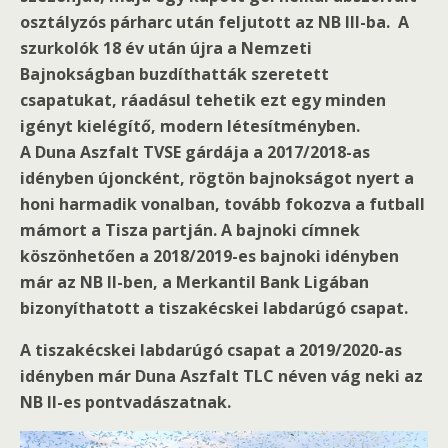
osztályzós párharc után feljutott az NB III-ba. A
szurkolók 18 év után újra a Nemzeti
Bajnokságban buzdíthatták szeretett
csapatukat, ráadásul tehetik ezt egy minden
igényt kielégítő, modern létesítményben.
A Duna Aszfalt TVSE gárdája a 2017/2018-as
idényben újoncként, rögtön bajnokságot nyert a
honi harmadik vonalban, tovább fokozva a futball
mámort a Tisza partján. A bajnoki címnek
köszönhetően a 2018/2019-es bajnoki idényben
már az NB II-ben, a Merkantil Bank Ligában
bizonyíthatott a tiszakécskei labdarúgó csapat.
A tiszakécskei labdarúgó csapat a 2019/2020-as
idényben már Duna Aszfalt TLC néven vág neki az
NB II-es pontvadászatnak.