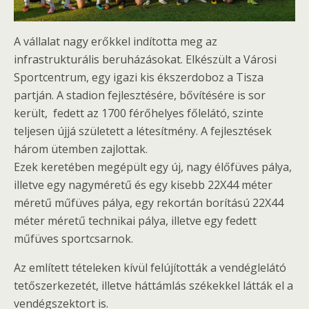
A vállalat nagy erőkkel indította meg az
infrastrukturális beruházásokat. Elkészült a Városi
Sportcentrum, egy igazi kis ékszerdoboz a Tisza
partján. A stadion fejlesztésére, bővítésére is sor
került, fedett az 1700 férőhelyes főlelátó, szinte
teljesen újjá született a létesítmény. A fejlesztések
három ütemben zajlottak.
Ezek keretében megépült egy új, nagy élőfüves pálya,
illetve egy nagyméretű és egy kisebb 22X44 méter
méretű műfüves pálya, egy rekortán borítású 22X44
méter méretű technikai pálya, illetve egy fedett
műfüves sportcsarnok.
Az említett tételeken kívül felújították a vendéglelátó
tetőszerkezetét, illetve háttámlás székekkel látták el a
vendégszektort is.