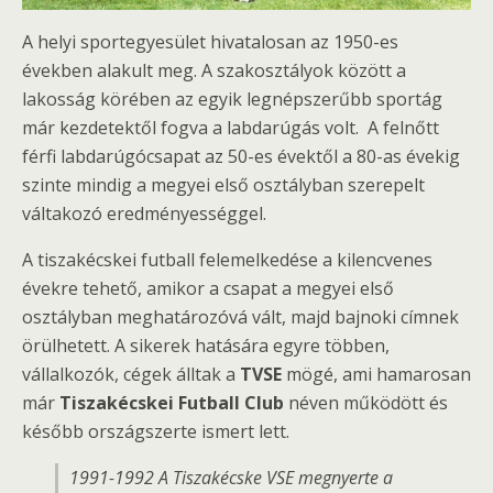
A helyi sportegyesület hivatalosan az 1950-es
években alakult meg. A szakosztályok között a
lakosság körében az egyik legnépszerűbb sportág
már kezdetektől fogva a labdarúgás volt. A felnőtt
férfi labdarúgócsapat az 50-es évektől a 80-as évekig
szinte mindig a megyei első osztályban szerepelt
váltakozó eredményességgel.
A tiszakécskei futball felemelkedése a kilencvenes
évekre tehető, amikor a csapat a megyei első
osztályban meghatározóvá vált, majd bajnoki címnek
örülhetett. A sikerek hatására egyre többen,
vállalkozók, cégek álltak a
TVSE
mögé, ami hamarosan
már
Tiszakécskei Futball Club
néven működött és
később országszerte ismert lett.
1991-1992 A Tiszakécske VSE megnyerte a