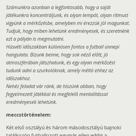
Számunkra azonban a legfontosabb, hogy a saját
játékunkra koncentráljunk, és olyan tempót, olyan ritmust
vigyünk a mérkőzésbe, amelyben mi érezzük jól magunkat.
Tudjuk, hogy miben lehetünk eredményesek, és szeretnénk
ezt a pályán is megmutatni.
Húsvéti időszakban különösen fontos a futball ünnepi
hangulata. Bízunk benne, hogy sok néző előtt, jó
atmoszférában játszhatunk, és egy olyan mérkőzést
tudunk adni a szurkolóknak, amely méltó ehhez az
időszakhoz.
Nehéz feladat vár ránk, de hiszünk abban, hogy
fegyelmezett játékkal és megfelelő mentalitással
eredményesek lehetünk.
meccstörténelem:
Két első osztályú és három másodosztályú bajnoki
találkozón futballozott egymás ellen eddig a