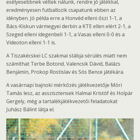
esélyesebbnek véltek nálunk, rendre jó játékkal,
eredményesen futballozik csapatunk ebben az
idényben. Jó példa erre a Honvéd elleni őszi 1-1, a
Bács-Kiskun vármegyei derbin a KTE ellen elért 2-1, a
Szeged elleni idegenbeli 1-1, a Vasas elleni 0-0 és a
Videoton elleni 1-1 is.
A Tiszakécskei LC szakmai stábja sérülés miatt nem
számíthat Terbe Botond, Valencsik Dávid, Balázs
Benjámin, Prokop Rostislav és Sós Bence játékára.
A vasárnapi bajnoki mérkőzés játékvezetője Móri
Tamás lesz, az asszisztensek Halmai Kristóf és Holpár
Gergely, még a tartalékjátékvezetői feladatokat
Juhász Bálint látja el.