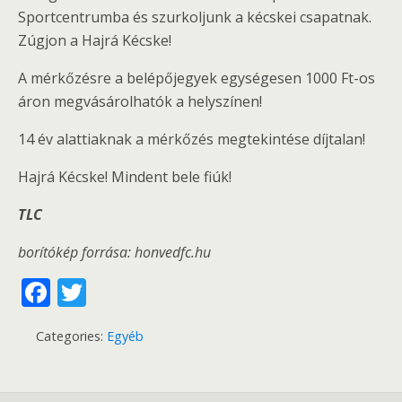
Sportcentrumba és szurkoljunk a kécskei csapatnak.
Zúgjon a Hajrá Kécske!
A mérkőzésre a belépőjegyek egységesen 1000 Ft-os
áron megvásárolhatók a helyszínen!
14 év alattiaknak a mérkőzés megtekintése díjtalan!
Hajrá Kécske! Mindent bele fiúk!
TLC
borítókép forrása: honvedfc.hu
F
T
ac
w
Categories:
Egyéb
e
itt
b
er