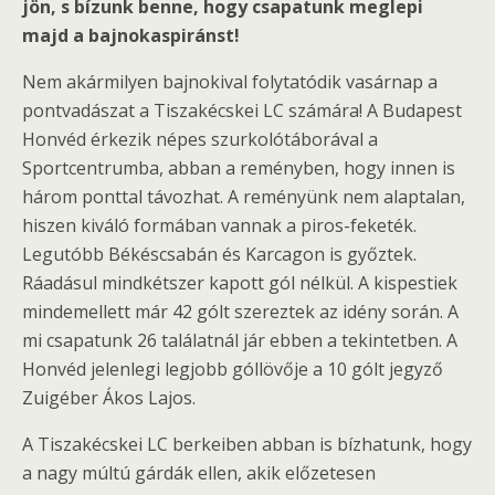
jön, s bízunk benne, hogy csapatunk meglepi
majd a bajnokaspiránst!
Nem akármilyen bajnokival folytatódik vasárnap a
pontvadászat a Tiszakécskei LC számára! A Budapest
Honvéd érkezik népes szurkolótáborával a
Sportcentrumba, abban a reményben, hogy innen is
három ponttal távozhat. A reményünk nem alaptalan,
hiszen kiváló formában vannak a piros-feketék.
Legutóbb Békéscsabán és Karcagon is győztek.
Ráadásul mindkétszer kapott gól nélkül. A kispestiek
mindemellett már 42 gólt szereztek az idény során. A
mi csapatunk 26 találatnál jár ebben a tekintetben. A
Honvéd jelenlegi legjobb góllövője a 10 gólt jegyző
Zuigéber Ákos Lajos.
A Tiszakécskei LC berkeiben abban is bízhatunk, hogy
a nagy múltú gárdák ellen, akik előzetesen