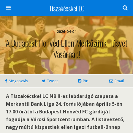
Tiszakécskei LC
2026-04-04
A Budapest Honvéd Ellen Mérkőzünk Húsvét
Vasárnap!
Megosztás
Tweet
Pin
Email
A Tiszakécskei LC NB II-es labdarúgó csapata a
Merkantil Bank Liga 24. fordulójában április 5-én
17.00 órától a Budapest Honvéd FC gárdáját
fogadja a Városi Sportcentrumban. A listavezető,
nagy múltú kispestiek ellen igazi futball-ünnep