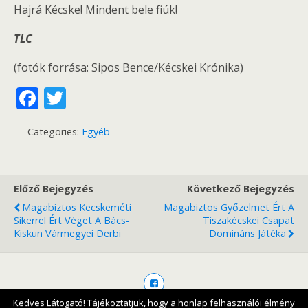
Hajrá Kécske! Mindent bele fiúk!
TLC
(fotók forrása: Sipos Bence/Kécskei Krónika)
F
T
ac
w
Categories:
Egyéb
e
itt
b
er
o
Előző Bejegyzés
Következő Bejegyzés
o
Magabiztos Kecskeméti
Magabiztos Győzelmet Ért A
Sikerrel Ért Véget A Bács-
Tiszakécskei Csapat
k
Kiskun Vármegyei Derbi
Domináns Játéka
Kedves Látogató! Tájékoztatjuk, hogy a honlap felhasználói élmény