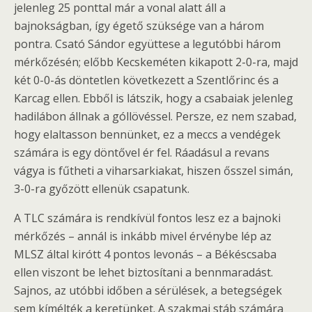
jelenleg 25 ponttal már a vonal alatt áll a
bajnokságban, így égető szüksége van a három
pontra. Csató Sándor együttese a legutóbbi három
mérkőzésén; előbb Kecskeméten kikapott 2-0-ra, majd
két 0-0-ás döntetlen következett a Szentlőrinc és a
Karcag ellen. Ebből is látszik, hogy a csabaiak jelenleg
hadilábon állnak a góllövéssel. Persze, ez nem szabad,
hogy elaltasson bennünket, ez a meccs a vendégek
számára is egy döntővel ér fel. Ráadásul a revans
vágya is fűtheti a viharsarkiakat, hiszen ősszel simán,
3-0-ra győzött ellenük csapatunk.
A TLC számára is rendkívül fontos lesz ez a bajnoki
mérkőzés – annál is inkább mivel érvénybe lép az
MLSZ által kirótt 4 pontos levonás – a Békéscsaba
ellen viszont be lehet biztosítani a bennmaradást.
Sajnos, az utóbbi időben a sérülések, a betegségek
sem kímélték a keretünket. A szakmai stáb számára