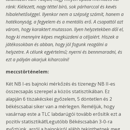
ránk: Kiélezett, nagy téttel bíró, sok párharccal és kevés
hibalehetőséggel. Ilyenkor nem a szépség számít, hanem a
hatékonyság, a fegyelem és a mentális erő. A csapattól azt
várom, hogy karaktert mutasson. Ilyen helyzetekben dől el,
hogy ki mennyire képes megküzdeni a céljaiért. Hiszek a
játékosokban és abban, hogy jól fogunk reagálni a
helyzetre. A célunk egyértelmű; nyerni és bennmaradni, és
ezt a pályán akarjuk kiharcolni!
meccstörténelem:
Két NB I-es bajnoki mérkőzés és tizenegy NB II-es
összecsapás szerepel a közös statisztikában. Ez
alapján 6 tiszakécskei győzelem, 5 döntetlen és 2
békéscsabai siker van a mérlegen. Reméljük, hogy
vasárnap este a TLC labdarúgói tovább erősítik ezt a
pozitív statisztikát!Legutóbb Békéscsabán 3-0-ra
győztünk, arról a bajnokiról alább tekinthetnek meg