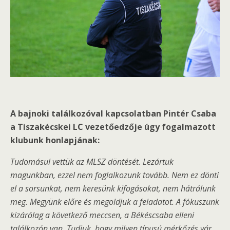
A bajnoki találkozóval kapcsolatban Pintér Csaba
a Tiszakécskei LC vezetőedzője úgy fogalmazott
klubunk honlapjának:
Tudomásul vettük az MLSZ döntését. Lezártuk
magunkban, ezzel nem foglalkozunk tovább. Nem ez dönti
el a sorsunkat, nem keresünk kifogásokat, nem hátrálunk
meg. Megyünk előre és megoldjuk a feladatot. A fókuszunk
kizárólag a következő meccsen, a Békéscsaba elleni
találkozón van. Tudjuk, hogy milyen típusú mérkőzés vár