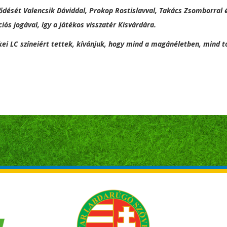
ződését Valencsik Dáviddal, Prokop Rostislavval, Takács Zsomborral
ós jogával, így a játékos visszatér Kisvárdára.
ei LC színeiért tettek, kívánjuk, hogy mind a magánéletben, mind t