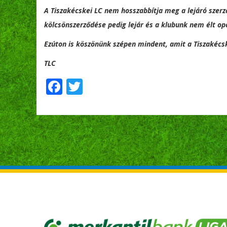
A Tiszakécskei LC nem hosszabbítja meg a lejáró szer
kölcsönszerződése pedig lejár és a klubunk nem élt opci
Ezúton is köszönünk szépen mindent, amit a Tiszakécsk
TLC
Facebook
Twitter