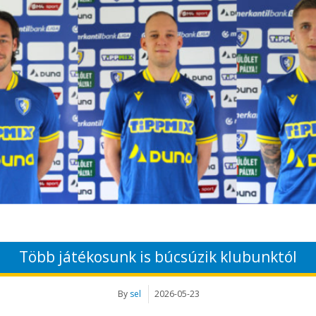
Több játékosunk is búcsúzik klubunktól
By
sel
2026-05-23