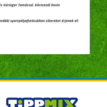
 és Géringer Tamással. Körmendi Kevin
ovábbi sportpályafutásukban sikereket érjenek el!