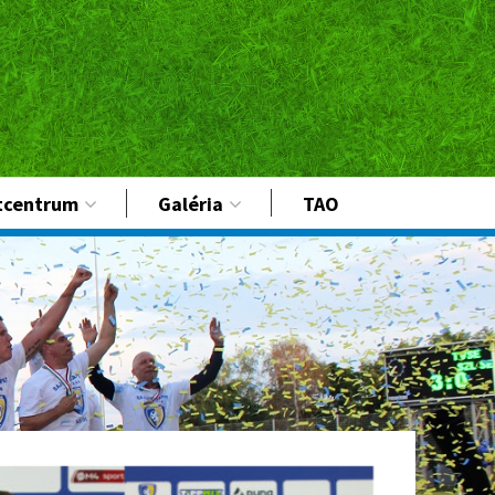
tcentrum
Galéria
TAO