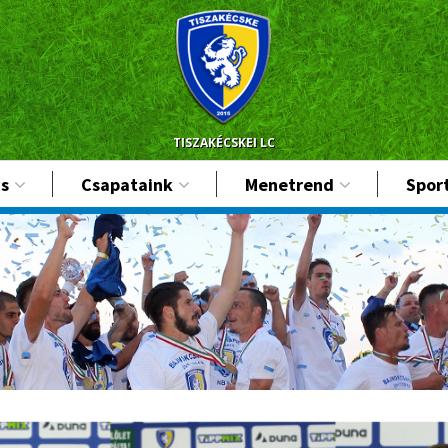
TISZAKÉCSKEI LC
s
Csapataink
Menetrend
Spor