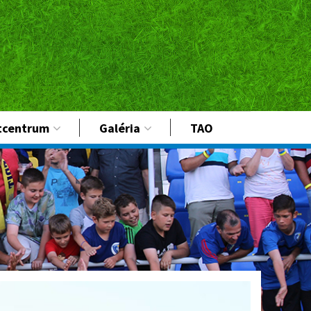
tcentrum
Galéria
TAO