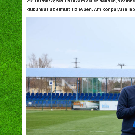
218 tétmérkőzés tiszakécskei színekben, számos 
klubunkat az elmúlt tíz évben. Amikor pályára lép