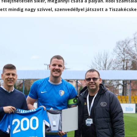
felejthetetlen siker, megannyi csata a pályán. Robi számta
ett mindig nagy szívvel, szenvedéllyel játszott a Tiszakécskei