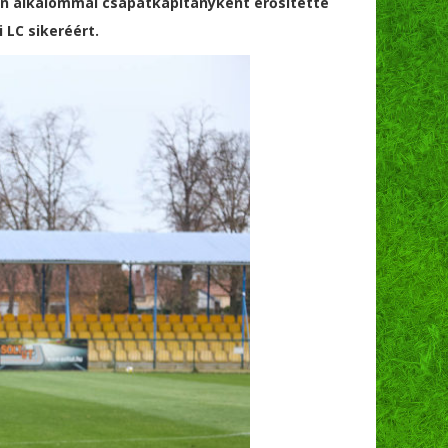
lan alkalommal csapatkapitányként erősítette
 LC sikeréért.