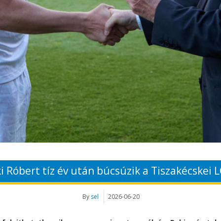
i Róbert tíz év után búcsúzik a Tiszakécskei L
By
sel
2026-06-20