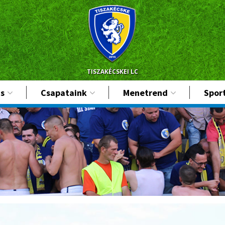
TISZAKÉCSKEI LC
s
Csapataink
Menetrend
Spor